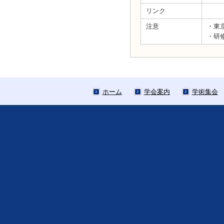
リンク
注意
・東
・研
ホーム
学会案内
学術集会