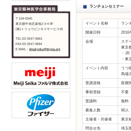
ランチョンセミナー
〒104-0045
イベント名称
ラン
東京都中央区築地2-3-4 9F
(株)トリョウビジネスサービス内
開催日時
201
TEL:03-3547-9683
会場
ステ
FAX:03-3547-9684
東京都
E-MAIL：
jimukyoku@tkypa.org
・J
・東
イベント内容
うつ
馬場
受講資格
医療
事前登録
不要
受講料
無料
募集人数
90
主催者・共催者
東京
問合せ先
埼玉医